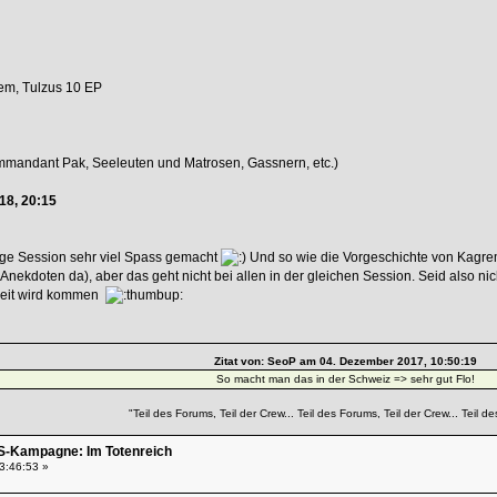
rem, Tulzus 10 EP
mandant Pak, Seeleuten und Matrosen, Gassnern, etc.)
18, 20:15
tige Session sehr viel Spass gemacht
Und so wie die Vorgeschichte von Kagrem 
Anekdoten da), aber das geht nicht bei allen in der gleichen Session. Seid also 
eit wird kommen
Zitat von: SeoP am 04. Dezember 2017, 10:50:19
So macht man das in der Schweiz => sehr gut Flo!
"Teil des Forums, Teil der Crew... Teil des Forums, Teil der Crew... Teil des Forums, Teil der 
S-Kampagne: Im Totenreich
3:46:53 »