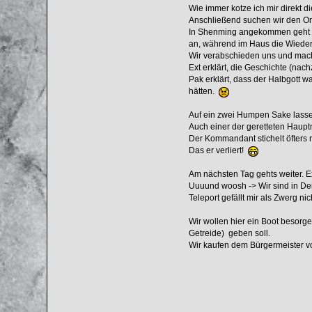
Wie immer kotze ich mir direkt d
Anschließend suchen wir den Onk
In Shenming angekommen geht der
an, während im Haus die Wiederv
Wir verabschieden uns und mac
Ext erklärt, die Geschichte (n
Pak erklärt, dass der Halbgott w
hätten.
Auf ein zwei Humpen Sake lassen
Auch einer der geretteten Haupt
Der Kommandant stichelt öfters ma
Das er verliert!
Am nächsten Tag gehts weiter. Ex
Uuuund woosh -> Wir sind in De
Teleport gefällt mir als Zwerg n
Wir wollen hier ein Boot besorge
Getreide) geben soll.
Wir kaufen dem Bürgermeister v