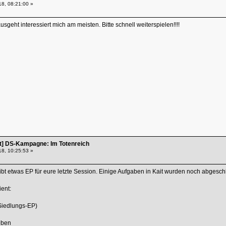
18, 08:21:00 »
sgeht interessiert mich am meisten. Bitte schnell weiterspielen!!!!
] DS-Kampagne: Im Totenreich
18, 10:25:53 »
gibt etwas EP für eure letzte Session. Einige Aufgaben in Kait wurden noch abgesc
ent:
 Siedlungs-EP)
eben