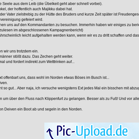
ie Seele aus dem Leib (die Übelkeit geht aber schnell vorbei).
el, der hoffentlich auch Majikku dabei hat.
 Vater zielstrebig zu der Hütte des Bruders und kurze Zeit später ist Freudenges
ereinigung gefeiert wird.
hen uns auf den Kommandanten zu besuchen. Immerhin haben wir einiges zu beri
achzulesen im abgeschlossenen Kampagnenbericht)
ahrscheinlich leicht aufgehalten werden kann, wenn wir es zu dritt schaffen und das
 wir uns trotzdem ein.
männer stößt dazu. Das Zechen geht weiter.
l und fordert indirekt zum Wetttrinken auf...
t offenbart uns, dass wohl im Norden etwas Böses im Busch ist...
iven.
icht so gut... Aber naja, ich versuche wenigstens Ext jedes Mal ein bisschen mit ab
n um über den Fluss nach Klippenfurt zu gelangen. Besser als zu Fuß! Und vor alle
on Deiven ein Boot ab und segeln in den Norden.