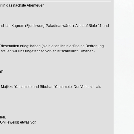
r in das nächste Abenteuer.
 ich, Kagrem (Fjordzwerg-Paladinanwärter). Alle auf Stufe 11 und
.
senaffen erlegt haben (sie hielten ihn nie für eine Bedrohung...
tellen wir uns ungefähr so vor (er ist schließlich Umabar -
!"
rs: Majikku Yamamoto und Sibohan Yamamoto. Der Vater soll als
den.
GM jeweils) etwas vor.