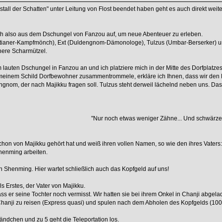
all der Schatten" unter Leitung von Flost beendet haben geht es auch direkt weite
h also aus dem Dschungel von Fanzou auf, um neue Abenteuer zu erleben.
aitianer-Kampfmönch), Ext (Duldengnom-Dämonologe), Tulzus (Umbar-Berserker) und
inere Scharmützel.
lauten Dschungel in Fanzou an und ich platziere mich in der Mitte des Dorfplatzes
inem Schild Dorfbewohner zusammentrommele, erkläre ich Ihnen, dass wir den Rie
gnom, der nach Majikku fragen soll. Tulzus steht derweil lächelnd neben uns. Das s
"Nur noch etwas weniger Zähne... Und schwärzer
r schon von Majikku gehört hat und weiß ihren vollen Namen, so wie den ihres Vate
henming arbeiten.
h Shenming. Hier wartet schließlich auch das Kopfgeld auf uns!
ls Erstes, der Vater von Majikku.
ass er seine Tochter noch vermisst. Wir hatten sie bei ihrem Onkel in Chanji abgela
Chanji zu reisen (Express quasi) und spulen nach dem Abholen des Kopfgelds (100
ändchen und zu 5 geht die Teleportation los.