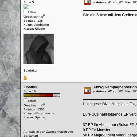
Stufe 5
«
Antwort #1 am:
02. März 20
Offline
Wie die Sache mit dem Greifen au
Geschlecht:
Beiträge: 138
Kultur: Vandrianer
Klasse: Krieger
Spielleiter
Flost888
Antw:[Kampagnenbericht
Stufe 16
«
Antwort #2 am:
02. März 20
Offline
Hallo geschätzte Mitspieler. Es 
Geschlecht:
Beiträge: 1306
Kultur: Wüstenzwerge
Eure SCs habt folgende EP verdi
Klasse: Späher
37 EP für Abenteuer (Reise-EP,
0 EP für Monster
Auf bald in den Zwergenhallen von
50 EP Majikku dem Vater überg
Barcamar!