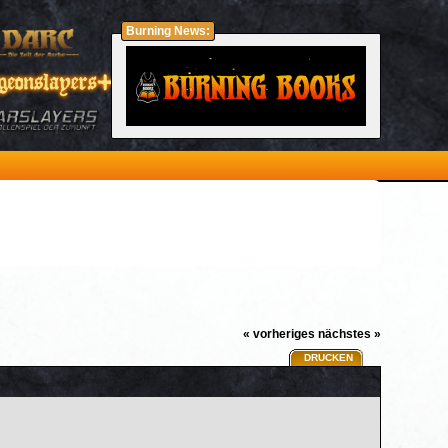
Burning News:
« vorheriges
nächstes »
DRUCKEN