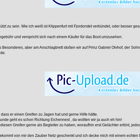
ützt zu sein. Wie ich weiß ist Klippenfurt mit Fjordorstet verbündet, oder besser 
ebühr und verspricht sich nach einem Käufer für das Boot umzusehen.
hts Besonderes, aber am Anschlagbrett stoßen wir auf Prinz Gabriel Olvhof, der So
nde.
 dass er einen Greifen zu Jagen hat und gerne Hilfe hätte.
unde geht es schon Richtung Eichennest , da wollten wir ja auch eh hin!
esen Greifen gerne als Begleiter zu haben, woraufhin erst Gelächter ertönt, jedoch
ekommt von mir den Zauber Netz geschenkt und ich decke mich mit einem echten Net