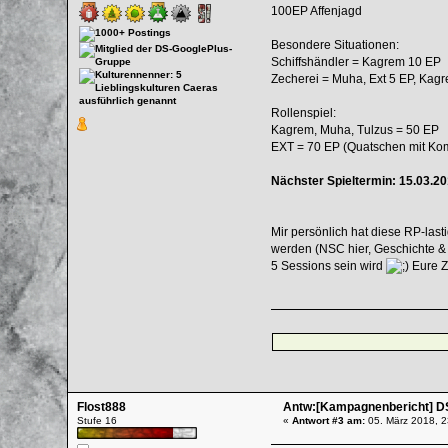
100EP Affenjagd
Besondere Situationen:
Schiffshändler = Kagrem 10 EP
Zecherei = Muha, Ext 5 EP, Kag
Rollenspiel:
Kagrem, Muha, Tulzus = 50 EP
EXT = 70 EP (Quatschen mit Kom
Nächster Spieltermin: 15.03.20
Mir persönlich hat diese RP-las
werden (NSC hier, Geschichte & 
5 Sessions sein wird
Eure Z
Flost888
Antw:[Kampagnenbericht] D
Stufe 16
«
Antwort #3 am:
05. März 2018, 2