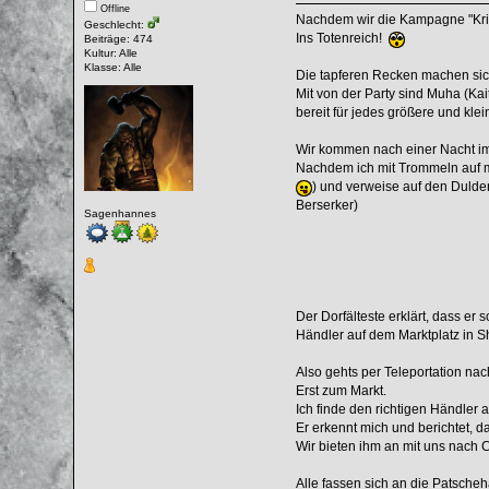
Offline
Nachdem wir die Kampagne "Krist
Geschlecht:
Ins Totenreich!
Beiträge: 474
Kultur: Alle
Klasse: Alle
Die tapferen Recken machen sic
Mit von der Party sind Muha (K
bereit für jedes größere und kle
Wir kommen nach einer Nacht im 
Nachdem ich mit Trommeln auf me
) und verweise auf den Dulden
Berserker)
Sagenhannes
Der Dorfälteste erklärt, dass e
Händler auf dem Marktplatz in S
Also gehts per Teleportation nac
Erst zum Markt.
Ich finde den richtigen Händler a
Er erkennt mich und berichtet, d
Wir bieten ihm an mit uns nach 
Alle fassen sich an die Patscheh