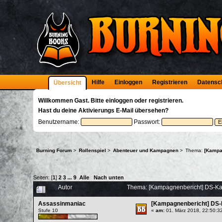
Hilfe
Einloggen
Registrieren
Datensc
Übersicht
Willkommen
Gast
. Bitte
einloggen
oder
registrieren
.
Hast du deine
Aktivierungs E-Mail
übersehen?
Benutzername:
Passwort:
Burning Forum
>
Rollenspiel
>
Abenteuer und Kampagnen
>
Thema:
[Kampa
Seiten: [
1
]
2
3
...
9
Alle
Nach unten
Autor
Thema: [Kampagnenbericht] DS-Ka
Assassinmaniac
[Kampagnenbericht] DS-
Stufe 10
«
am:
01. März 2018, 22:50:3